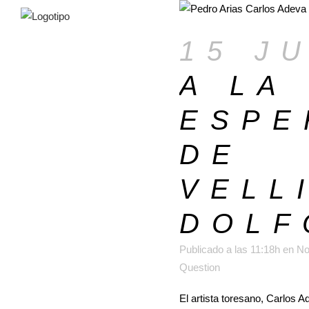
15 J
A LA
ESPE
DE
VELL
DOLF
Publicado a las 11:18h
en
No
Question
El artista toresano, Carlos A