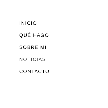
impu
colab
INICIO
30 o
QUÉ HAGO
SOBRE MÍ
ZAM
NOTICIAS
OJO
EL 
CONTACTO
RIN
IMP
El A
Carl
patri