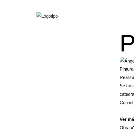
Pintur
Realiza
Se trat
catedra
Con inf
Ver má
Obra «