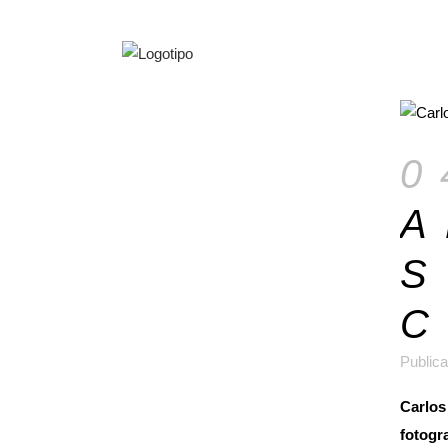
0
A
S
Publica
Carlos
fotogr