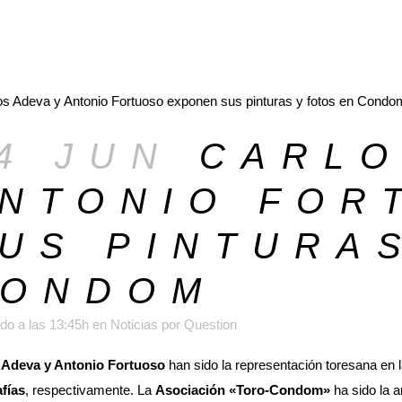
4 JUN
CARLO
NTONIO FOR
US PINTURA
CONDOM
do a las 13:45h
en
Noticias
por
Question
 Adeva y Antonio Fortuoso
han sido la representación toresana en
afías
, respectivamente. La
Asociación «Toro-Condom»
ha sido la a