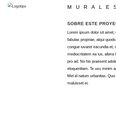
MURALE
SOBRE ESTE PROY
Lorem ipsum dolor sit amet,
fabulas propriae, atqui quods
congue iuvaret iracundia et, 
mediocritatem ea ius, altera
pro ad. No his praesent ado
eloquentiam. Te usu minim 
Mel id natum urbanitas. Quo
maluisset ei.