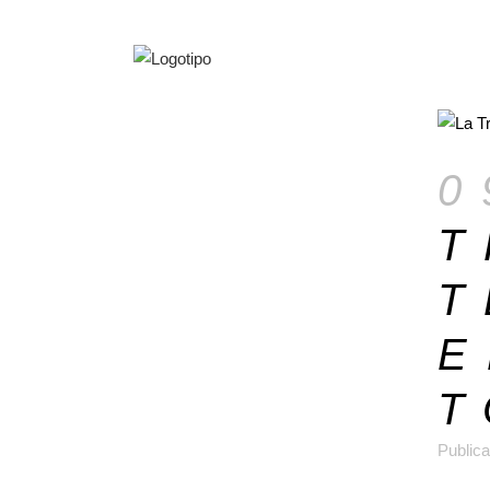
0
T
T
E
T
Publica