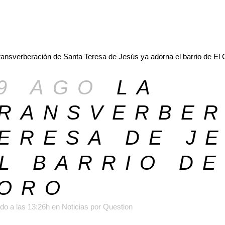
9 AGO
LA
RANSVERBER
ERESA DE J
L BARRIO D
ORO
do a las 13:26h
en
Noticias
por
Question