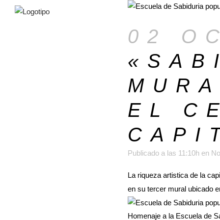
02 O
«SAB
MURA
EL C
CAPI
Publicado a las 11:10h
en
No
La riqueza artistica de la c
en su tercer mural ubicado en
Homenaje a la Escuela de Sa