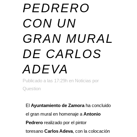
PEDRERO
CON UN
GRAN MURAL
DE CARLOS
ADEVA
Publicado a las 17:29h
en
Noticias
por
Question
El
Ayuntamiento de Zamora
ha concluido
el gran mural en homenaje a
Antonio
Pedrero
realizado por el pintor
toresano
Carlos Adeva
, con la colocación