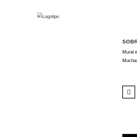
SOBR
Mural 
Muchas 